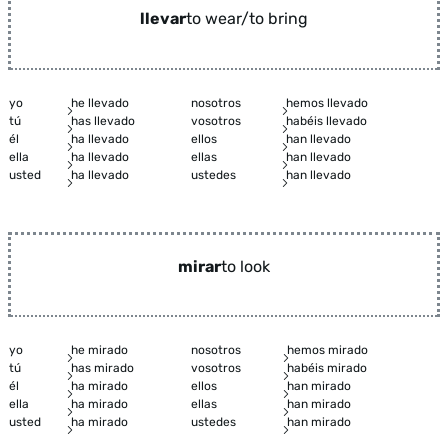
llevar
to wear/to bring
yo
he llevado
nosotros
hemos llevado
tú
has llevado
vosotros
habéis llevado
él
ha llevado
ellos
han llevado
ella
ha llevado
ellas
han llevado
usted
ha llevado
ustedes
han llevado
mirar
to look
yo
he mirado
nosotros
hemos mirado
tú
has mirado
vosotros
habéis mirado
él
ha mirado
ellos
han mirado
ella
ha mirado
ellas
han mirado
usted
ha mirado
ustedes
han mirado