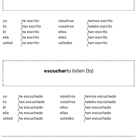
yo
he escrito
nosotros
hemos escrito
tú
has escrito
vosotros
habéis escrito
él
ha escrito
ellos
han escrito
ella
ha escrito
ellas
han escrito
usted
ha escrito
ustedes
han escrito
escuchar
to listen (to)
yo
he escuchado
nosotros
hemos escuchado
tú
has escuchado
vosotros
habéis escuchado
él
ha escuchado
ellos
han escuchado
ella
ha escuchado
ellas
han escuchado
usted
ha escuchado
ustedes
han escuchado