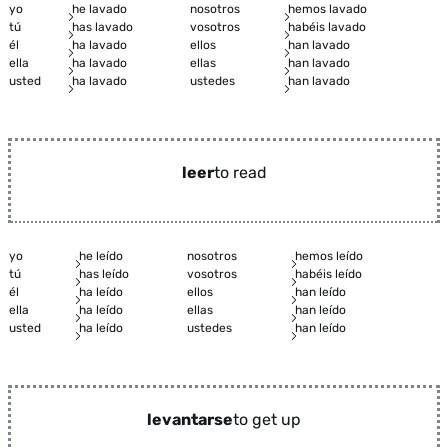
yo
he lavado
nosotros
hemos lavado
tú
has lavado
vosotros
habéis lavado
él
ha lavado
ellos
han lavado
ella
ha lavado
ellas
han lavado
usted
ha lavado
ustedes
han lavado
leer
to read
yo
he leído
nosotros
hemos leído
tú
has leído
vosotros
habéis leído
él
ha leído
ellos
han leído
ella
ha leído
ellas
han leído
usted
ha leído
ustedes
han leído
levantarse
to get up