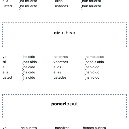
ella
ha muerto
ellas
han muerto
usted
ha muerto
ustedes
han muerto
oír
to hear
yo
he oído
nosotros
hemos oído
tú
has oído
vosotros
habéis oído
él
ha oído
ellos
han oído
ella
ha oído
ellas
han oído
usted
ha oído
ustedes
han oído
poner
to put
yo
he puesto
nosotros
hemos puesto