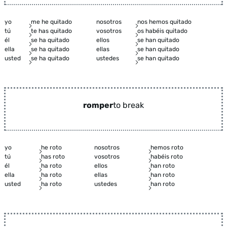
yo
me he quitado
nosotros
nos hemos quitado
tú
te has quitado
vosotros
os habéis quitado
él
se ha quitado
ellos
se han quitado
ella
se ha quitado
ellas
se han quitado
usted
se ha quitado
ustedes
se han quitado
romper
to break
yo
he roto
nosotros
hemos roto
tú
has roto
vosotros
habéis roto
él
ha roto
ellos
han roto
ella
ha roto
ellas
han roto
usted
ha roto
ustedes
han roto