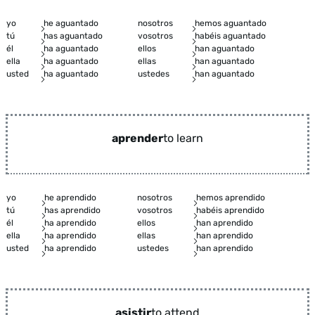
yo
he aguantado
nosotros
hemos aguantado
tú
has aguantado
vosotros
habéis aguantado
él
ha aguantado
ellos
han aguantado
ella
ha aguantado
ellas
han aguantado
usted
ha aguantado
ustedes
han aguantado
aprender
to learn
yo
he aprendido
nosotros
hemos aprendido
tú
has aprendido
vosotros
habéis aprendido
él
ha aprendido
ellos
han aprendido
ella
ha aprendido
ellas
han aprendido
usted
ha aprendido
ustedes
han aprendido
asistir
to attend