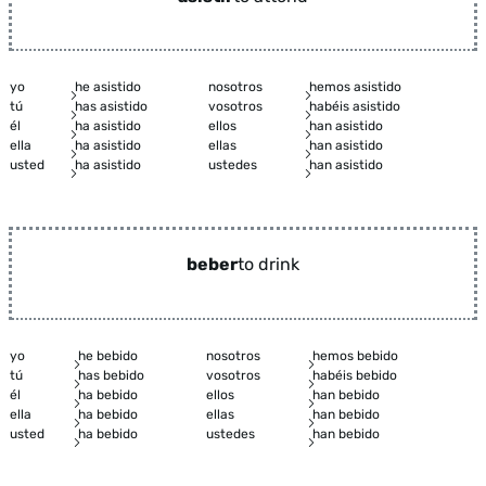
yo
he asistido
nosotros
hemos asistido
tú
has asistido
vosotros
habéis asistido
él
ha asistido
ellos
han asistido
ella
ha asistido
ellas
han asistido
usted
ha asistido
ustedes
han asistido
beber
to drink
yo
he bebido
nosotros
hemos bebido
tú
has bebido
vosotros
habéis bebido
él
ha bebido
ellos
han bebido
ella
ha bebido
ellas
han bebido
usted
ha bebido
ustedes
han bebido