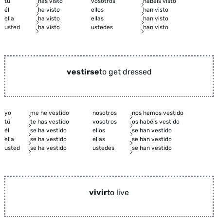
tú
has visto
vosotros
habéis visto
él
ha visto
ellos
han visto
ella
ha visto
ellas
han visto
usted
ha visto
ustedes
han visto
vestirse
to get dressed
yo
me he vestido
nosotros
nos hemos vestido
tú
te has vestido
vosotros
os habéis vestido
él
se ha vestido
ellos
se han vestido
ella
se ha vestido
ellas
se han vestido
usted
se ha vestido
ustedes
se han vestido
vivir
to live