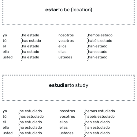
estar
to be (location)
yo
he estado
nosotros
hemos estado
tú
has estado
vosotros
habéis estado
él
ha estado
ellos
han estado
ella
ha estado
ellas
han estado
usted
ha estado
ustedes
han estado
estudiar
to study
yo
he estudiado
nosotros
hemos estudiado
tú
has estudiado
vosotros
habéis estudiado
él
ha estudiado
ellos
han estudiado
ella
ha estudiado
ellas
han estudiado
usted
ha estudiado
ustedes
han estudiado