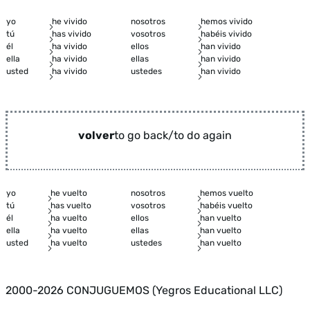
yo
he vivido
nosotros
hemos vivido
tú
has vivido
vosotros
habéis vivido
él
ha vivido
ellos
han vivido
ella
ha vivido
ellas
han vivido
usted
ha vivido
ustedes
han vivido
volver
to go back/to do again
yo
he vuelto
nosotros
hemos vuelto
tú
has vuelto
vosotros
habéis vuelto
él
ha vuelto
ellos
han vuelto
ella
ha vuelto
ellas
han vuelto
usted
ha vuelto
ustedes
han vuelto
2000-2026 CONJUGUEMOS (Yegros Educational LLC)