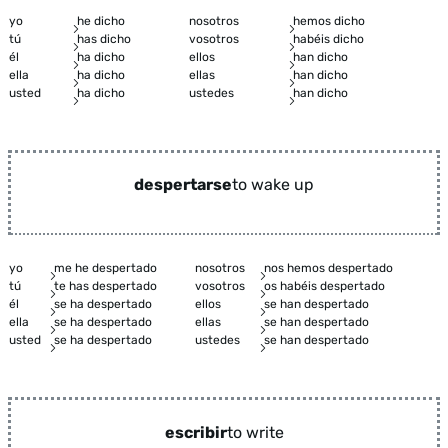
yo
he dicho
nosotros
hemos dicho
tú
has dicho
vosotros
habéis dicho
él
ha dicho
ellos
han dicho
ella
ha dicho
ellas
han dicho
usted
ha dicho
ustedes
han dicho
despertarse
to wake up
yo
me he despertado
nosotros
nos hemos despertado
tú
te has despertado
vosotros
os habéis despertado
él
se ha despertado
ellos
se han despertado
ella
se ha despertado
ellas
se han despertado
usted
se ha despertado
ustedes
se han despertado
escribir
to write