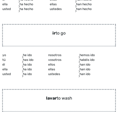
ella
ha hecho
ellas
han hecho
usted
ha hecho
ustedes
han hecho
ir
to go
yo
he ido
nosotros
hemos ido
tú
has ido
vosotros
habéis ido
él
ha ido
ellos
han ido
ella
ha ido
ellas
han ido
usted
ha ido
ustedes
han ido
lavar
to wash