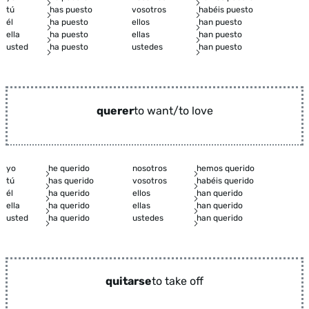
tú
has puesto
vosotros
habéis puesto
él
ha puesto
ellos
han puesto
ella
ha puesto
ellas
han puesto
usted
ha puesto
ustedes
han puesto
querer
to want/to love
yo
he querido
nosotros
hemos querido
tú
has querido
vosotros
habéis querido
él
ha querido
ellos
han querido
ella
ha querido
ellas
han querido
usted
ha querido
ustedes
han querido
quitarse
to take off