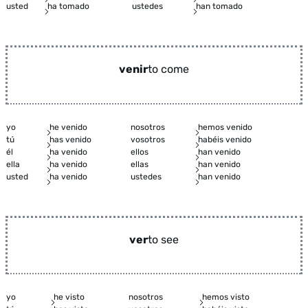
usted
ha tomado
ustedes
han tomado
venir
to come
yo
he venido
nosotros
hemos venido
tú
has venido
vosotros
habéis venido
él
ha venido
ellos
han venido
ella
ha venido
ellas
han venido
usted
ha venido
ustedes
han venido
ver
to see
yo
he visto
nosotros
hemos visto