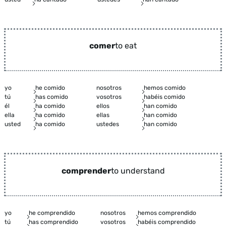
comer
to eat
yo
he comido
nosotros
hemos comido
tú
has comido
vosotros
habéis comido
él
ha comido
ellos
han comido
ella
ha comido
ellas
han comido
usted
ha comido
ustedes
han comido
comprender
to understand
yo
he comprendido
nosotros
hemos comprendido
tú
has comprendido
vosotros
habéis comprendido