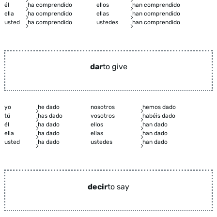
él
ha comprendido
ellos
han comprendido
ella
ha comprendido
ellas
han comprendido
usted
ha comprendido
ustedes
han comprendido
dar
to give
yo
he dado
nosotros
hemos dado
tú
has dado
vosotros
habéis dado
él
ha dado
ellos
han dado
ella
ha dado
ellas
han dado
usted
ha dado
ustedes
han dado
decir
to say