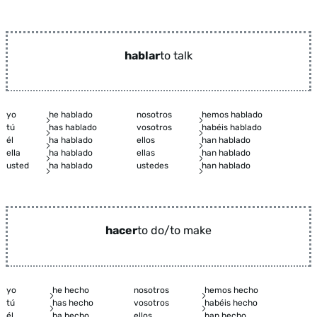
hablar
to talk
yo
he hablado
nosotros
hemos hablado
tú
has hablado
vosotros
habéis hablado
él
ha hablado
ellos
han hablado
ella
ha hablado
ellas
han hablado
usted
ha hablado
ustedes
han hablado
hacer
to do/to make
yo
he hecho
nosotros
hemos hecho
tú
has hecho
vosotros
habéis hecho
él
ha hecho
ellos
han hecho