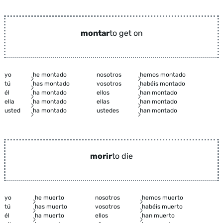
montar
to get on
yo
he montado
nosotros
hemos montado
tú
has montado
vosotros
habéis montado
él
ha montado
ellos
han montado
ella
ha montado
ellas
han montado
usted
ha montado
ustedes
han montado
morir
to die
yo
he muerto
nosotros
hemos muerto
tú
has muerto
vosotros
habéis muerto
él
ha muerto
ellos
han muerto