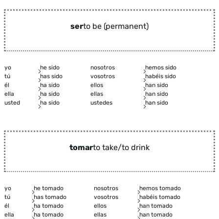
ser
to be (permanent)
yo
he sido
nosotros
hemos sido
tú
has sido
vosotros
habéis sido
él
ha sido
ellos
han sido
ella
ha sido
ellas
han sido
usted
ha sido
ustedes
han sido
tomar
to take/to drink
yo
he tomado
nosotros
hemos tomado
tú
has tomado
vosotros
habéis tomado
él
ha tomado
ellos
han tomado
ella
ha tomado
ellas
han tomado