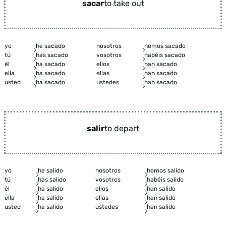
sacar
to take out
yo
he sacado
nosotros
hemos sacado
tú
has sacado
vosotros
habéis sacado
él
ha sacado
ellos
han sacado
ella
ha sacado
ellas
han sacado
usted
ha sacado
ustedes
han sacado
salir
to depart
yo
he salido
nosotros
hemos salido
tú
has salido
vosotros
habéis salido
él
ha salido
ellos
han salido
ella
ha salido
ellas
han salido
usted
ha salido
ustedes
han salido