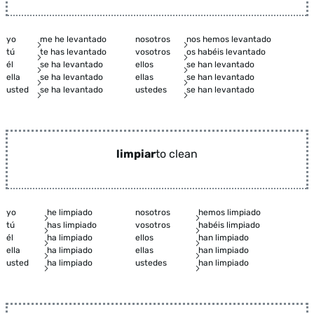
yo
me he levantado
nosotros
nos hemos levantado
tú
te has levantado
vosotros
os habéis levantado
él
se ha levantado
ellos
se han levantado
ella
se ha levantado
ellas
se han levantado
usted
se ha levantado
ustedes
se han levantado
limpiar
to clean
yo
he limpiado
nosotros
hemos limpiado
tú
has limpiado
vosotros
habéis limpiado
él
ha limpiado
ellos
han limpiado
ella
ha limpiado
ellas
han limpiado
usted
ha limpiado
ustedes
han limpiado