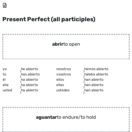
Present Perfect (all participles)
abrir
to open
yo
he abierto
nosotros
hemos abierto
tú
has abierto
vosotros
habéis abierto
él
ha abierto
ellos
han abierto
ella
ha abierto
ellas
han abierto
usted
ha abierto
ustedes
han abierto
aguantar
to endure/to hold