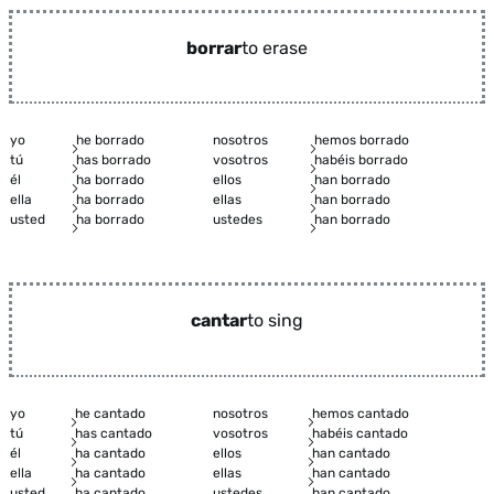
borrar
to erase
yo
he borrado
nosotros
hemos borrado
tú
has borrado
vosotros
habéis borrado
él
ha borrado
ellos
han borrado
ella
ha borrado
ellas
han borrado
usted
ha borrado
ustedes
han borrado
cantar
to sing
yo
he cantado
nosotros
hemos cantado
tú
has cantado
vosotros
habéis cantado
él
ha cantado
ellos
han cantado
ella
ha cantado
ellas
han cantado
usted
ha cantado
ustedes
han cantado