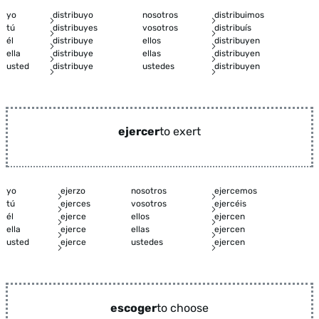
yo
distribuyo
nosotros
distribuimos
tú
distribuyes
vosotros
distribuís
él
distribuye
ellos
distribuyen
ella
distribuye
ellas
distribuyen
usted
distribuye
ustedes
distribuyen
ejercer
to exert
yo
ejerzo
nosotros
ejercemos
tú
ejerces
vosotros
ejercéis
él
ejerce
ellos
ejercen
ella
ejerce
ellas
ejercen
usted
ejerce
ustedes
ejercen
escoger
to choose