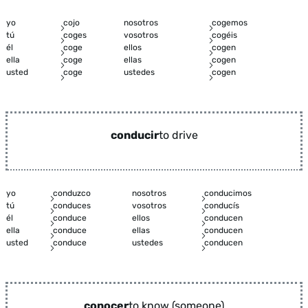
yo
cojo
nosotros
cogemos
tú
coges
vosotros
cogéis
él
coge
ellos
cogen
ella
coge
ellas
cogen
usted
coge
ustedes
cogen
conducir
to drive
yo
conduzco
nosotros
conducimos
tú
conduces
vosotros
conducís
él
conduce
ellos
conducen
ella
conduce
ellas
conducen
usted
conduce
ustedes
conducen
conocer
to know (someone)