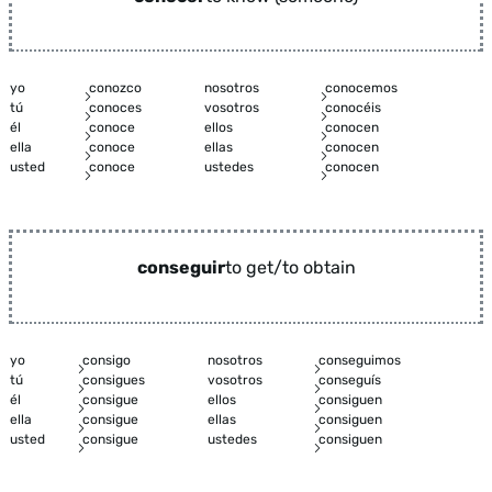
yo
conozco
nosotros
conocemos
tú
conoces
vosotros
conocéis
él
conoce
ellos
conocen
ella
conoce
ellas
conocen
usted
conoce
ustedes
conocen
conseguir
to get/to obtain
yo
consigo
nosotros
conseguimos
tú
consigues
vosotros
conseguís
él
consigue
ellos
consiguen
ella
consigue
ellas
consiguen
usted
consigue
ustedes
consiguen