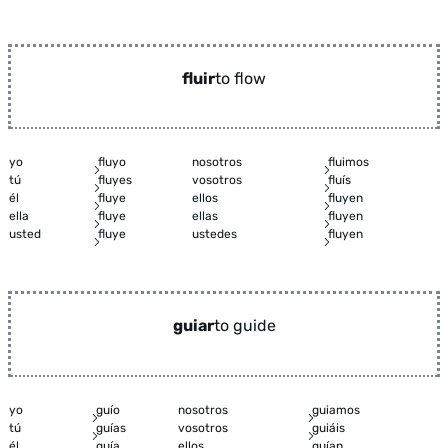
fluir
to flow
yo
fluyo
nosotros
fluimos
tú
fluyes
vosotros
fluís
él
fluye
ellos
fluyen
ella
fluye
ellas
fluyen
usted
fluye
ustedes
fluyen
guiar
to guide
yo
guío
nosotros
guiamos
tú
guías
vosotros
guiáis
él
guía
ellos
guían