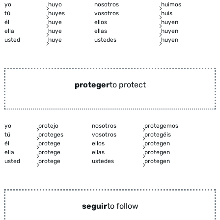
yo
huyo
nosotros
huimos
tú
huyes
vosotros
huis
él
huye
ellos
huyen
ella
huye
ellas
huyen
usted
huye
ustedes
huyen
proteger
to protect
yo
protejo
nosotros
protegemos
tú
proteges
vosotros
protegéis
él
protege
ellos
protegen
ella
protege
ellas
protegen
usted
protege
ustedes
protegen
seguir
to follow