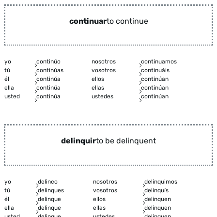
continuar
to continue
yo
continúo
nosotros
continuamos
tú
continúas
vosotros
continuáis
él
continúa
ellos
continúan
ella
continúa
ellas
continúan
usted
continúa
ustedes
continúan
delinquir
to be delinquent
yo
delinco
nosotros
delinquimos
tú
delinques
vosotros
delinquís
él
delinque
ellos
delinquen
ella
delinque
ellas
delinquen
usted
delinque
ustedes
delinquen