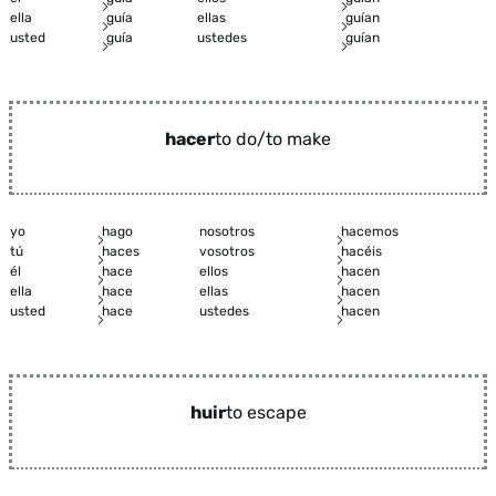
ella
guía
ellas
guían
usted
guía
ustedes
guían
hacer
to do/to make
yo
hago
nosotros
hacemos
tú
haces
vosotros
hacéis
él
hace
ellos
hacen
ella
hace
ellas
hacen
usted
hace
ustedes
hacen
huir
to escape