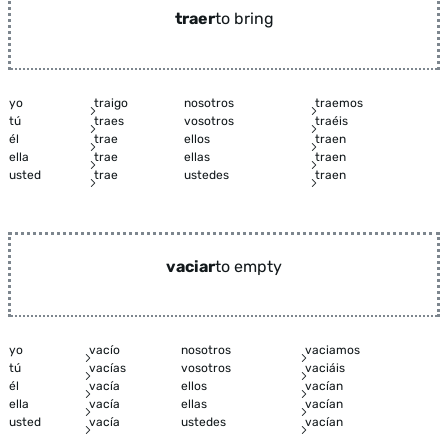
traer
to bring
yo
traigo
nosotros
traemos
tú
traes
vosotros
traéis
él
trae
ellos
traen
ella
trae
ellas
traen
usted
trae
ustedes
traen
vaciar
to empty
yo
vacío
nosotros
vaciamos
tú
vacías
vosotros
vaciáis
él
vacía
ellos
vacían
ella
vacía
ellas
vacían
usted
vacía
ustedes
vacían