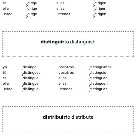
él
dirige
ellos
dirigen
ella
dirige
ellas
dirigen
usted
dirige
ustedes
dirigen
distinguir
to distinguish
yo
distingo
nosotros
distinguimos
tú
distingues
vosotros
distinguís
él
distingue
ellos
distinguen
ella
distingue
ellas
distinguen
usted
distingue
ustedes
distinguen
distribuir
to distribute