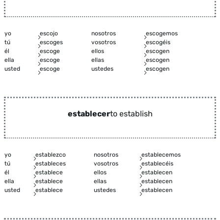
yo
escojo
nosotros
escogemos
tú
escoges
vosotros
escogéis
él
escoge
ellos
escogen
ella
escoge
ellas
escogen
usted
escoge
ustedes
escogen
establecer
to establish
yo
establezco
nosotros
establecemos
tú
estableces
vosotros
establecéis
él
establece
ellos
establecen
ella
establece
ellas
establecen
usted
establece
ustedes
establecen