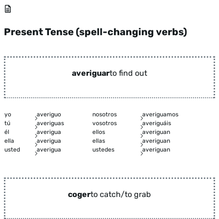
Present Tense (spell-changing verbs)
averiguar
to find out
yo
averiguo
nosotros
averiguamos
tú
averiguas
vosotros
averiguáis
él
averigua
ellos
averiguan
ella
averigua
ellas
averiguan
usted
averigua
ustedes
averiguan
coger
to catch/to grab