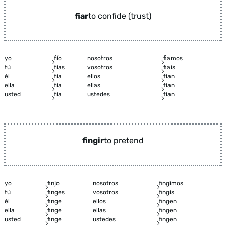
fiar
to confide (trust)
yo
fío
nosotros
fiamos
tú
fías
vosotros
fiais
él
fía
ellos
fían
ella
fía
ellas
fían
usted
fía
ustedes
fían
fingir
to pretend
yo
finjo
nosotros
fingimos
tú
finges
vosotros
fingís
él
finge
ellos
fingen
ella
finge
ellas
fingen
usted
finge
ustedes
fingen