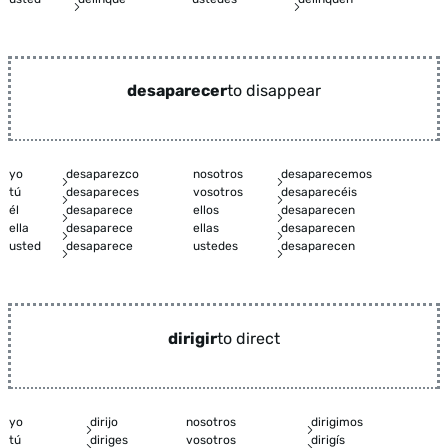
desaparecer
to disappear
yo
desaparezco
nosotros
desaparecemos
tú
desapareces
vosotros
desaparecéis
él
desaparece
ellos
desaparecen
ella
desaparece
ellas
desaparecen
usted
desaparece
ustedes
desaparecen
dirigir
to direct
yo
dirijo
nosotros
dirigimos
tú
diriges
vosotros
dirigís