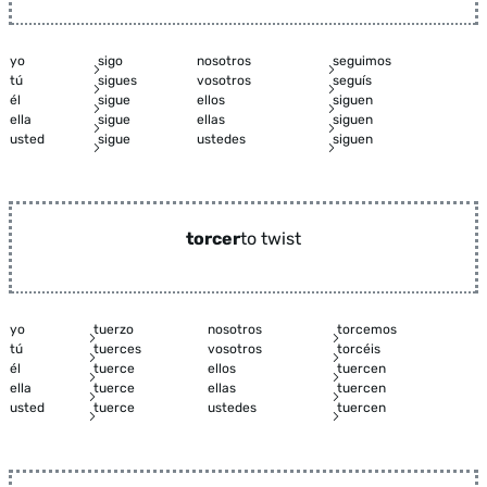
yo
sigo
nosotros
seguimos
tú
sigues
vosotros
seguís
él
sigue
ellos
siguen
ella
sigue
ellas
siguen
usted
sigue
ustedes
siguen
torcer
to twist
yo
tuerzo
nosotros
torcemos
tú
tuerces
vosotros
torcéis
él
tuerce
ellos
tuercen
ella
tuerce
ellas
tuercen
usted
tuerce
ustedes
tuercen